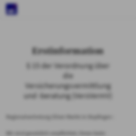
)
Erstinformation
§ 15 der Verordnung über
die
Versicherungsvermittlung
und -beratung (VersVermV)
Regionalvertretung Oliver Martin in Bopfingen :
Wir sind gesetzlich verpflichtet, Ihnen beim