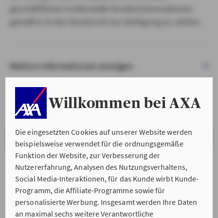
geschäftlichen Erstkontakt Kundeninformationen
gemäß § 15 der VersVermV zur Verfügung zu stellen.
Weitere Informationen anzeigen
Willkommen bei AXA
Die eingesetzten Cookies auf unserer Website werden
VERSTANDEN & WEITER
beispielsweise verwendet für die ordnungsgemäße
Funktion der Website, zur Verbesserung der
Nutzererfahrung, Analysen des Nutzungsverhaltens,
Social Media-Interaktionen, für das Kunde wirbt Kunde-
Programm, die Affiliate-Programme sowie für
personalisierte Werbung. Insgesamt werden Ihre Daten
an maximal sechs weitere Verantwortliche