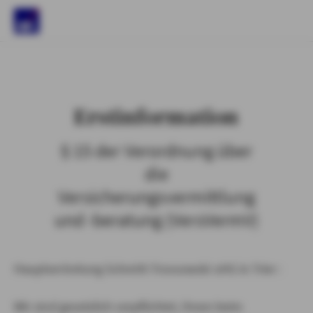
)
Erstinformation
§ 15 der Verordnung über
die
Versicherungsvermittlung
und -beratung (VersVermV)
Hauptvertretung Schmitt-Trossowski oHG in Trier :
Wir sind gesetzlich verpflichtet, Ihnen beim