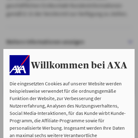
geschäftlichen Erstkontakt Kundeninformationen
gemäß § 15 der VersVermV zur Verfügung zu stellen.
Weitere Informationen anzeigen
Willkommen bei AXA
Die eingesetzten Cookies auf unserer Website werden
VERSTANDEN & WEITER
beispielsweise verwendet für die ordnungsgemäße
Funktion der Website, zur Verbesserung der
Nutzererfahrung, Analysen des Nutzungsverhaltens,
Social Media-Interaktionen, für das Kunde wirbt Kunde-
Programm, die Affiliate-Programme sowie für
personalisierte Werbung. Insgesamt werden Ihre Daten
an maximal sechs weitere Verantwortliche