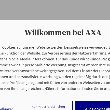
Willkommen bei AXA
n Cookies auf unserer Website werden beispielsweise verwendet fü
Erstinformation
 Funktion der Website, zur Verbesserung der Nutzererfahrung, 
tens, Social Media-Interaktionen, für das Kunde wirbt Kunde-Pro
ramme sowie für personalisierte Werbung. Insgesamt werden Ihre D
Verordnung über die Versicherungsvermitt
eitere Verantwortliche weitergegeben. Bei dem Einsatz der Dienste
beratung (VersVermV)
ionen und personalisierte Werbung werden regelmäßig durch den 
iduelle Profile angelegt und mit Daten von anderen Webseiten zu 
n von Ihnen angereichert. Nähere Informationen finden Sie in un
nweisen
.
ng Stefan Knieß in Thundorf :
 auf „Alle Cookies akzeptieren" stimmen Sie für alle nicht technisc
nur mit erforderlichen
Alle Cookies a
tellungen