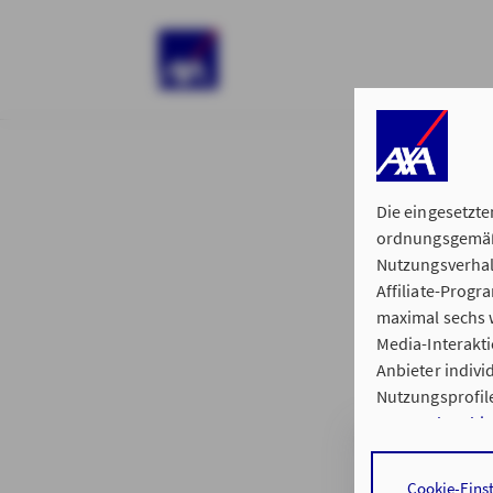
)
Die eingesetzte
ordnungsgemäße
Nutzungsverhal
Affiliate-Prog
§ 15 der 
maximal sechs w
Media-Interakt
Anbieter indiv
Nutzungsprofile
Datenschutzhi
Generalvertretu
Durch den Klick
Cookie-Eins