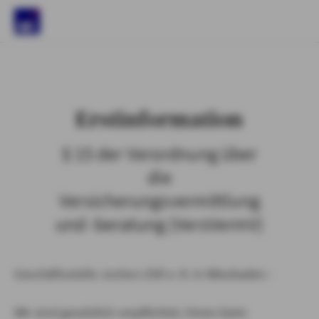
)
Erstinformation
§ 15 der Verordnung über
die
Versicherungsvermittlung
und -beratung (VersVermV)
Geschäftsstelle Jochen Zöll e. K. in Wiesbaden :
Wir sind gesetzlich verpflichtet, Ihnen beim