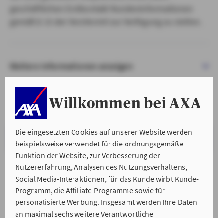
geschäftlichen Erstkontakt Kundeninformationen
gemäß § 15 der VersVermV zur Verfügung zu stellen.
Weitere Informationen anzeigen
Willkommen bei AXA
Die eingesetzten Cookies auf unserer Website werden
VERSTANDEN & WEITER
beispielsweise verwendet für die ordnungsgemäße
Funktion der Website, zur Verbesserung der
Nutzererfahrung, Analysen des Nutzungsverhaltens,
Social Media-Interaktionen, für das Kunde wirbt Kunde-
Programm, die Affiliate-Programme sowie für
personalisierte Werbung. Insgesamt werden Ihre Daten
an maximal sechs weitere Verantwortliche