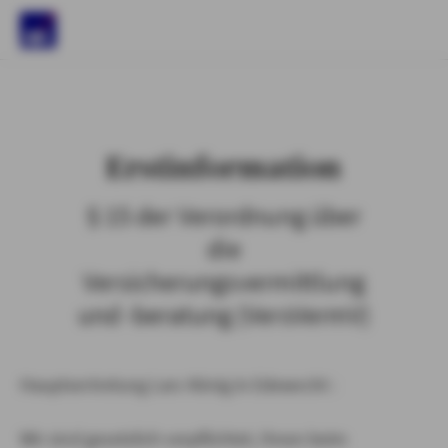
)
Erstinformation
§ 15 der Verordnung über
die
Versicherungsvermittlung
und -beratung (VersVermV)
Hauptvertretung Lars König in Edewecht :
Wir sind gesetzlich verpflichtet, Ihnen beim