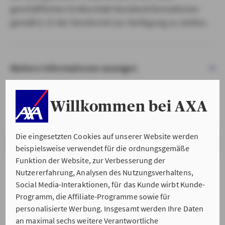
geschäftlichen Erstkontakt Kundeninformationen
gemäß § 15 der VersVermV zur Verfügung zu stellen.
Weitere Informationen anzeigen
Willkommen bei AXA
Die eingesetzten Cookies auf unserer Website werden
VERSTANDEN & WEITER
beispielsweise verwendet für die ordnungsgemäße
Funktion der Website, zur Verbesserung der
Nutzererfahrung, Analysen des Nutzungsverhaltens,
Social Media-Interaktionen, für das Kunde wirbt Kunde-
Programm, die Affiliate-Programme sowie für
personalisierte Werbung. Insgesamt werden Ihre Daten
an maximal sechs weitere Verantwortliche