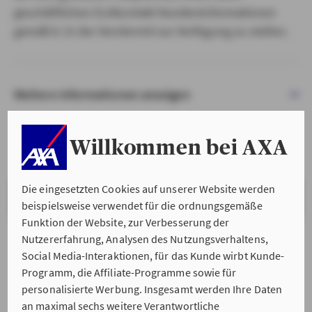
geschäftlichen Erstkontakt Kundeninformationen
gemäß § 15 der VersVermV zur Verfügung zu stellen.
Weitere Informationen anzeigen
Willkommen bei AXA
Die eingesetzten Cookies auf unserer Website werden
VERSTANDEN & WEITER
beispielsweise verwendet für die ordnungsgemäße
Funktion der Website, zur Verbesserung der
Nutzererfahrung, Analysen des Nutzungsverhaltens,
Social Media-Interaktionen, für das Kunde wirbt Kunde-
Programm, die Affiliate-Programme sowie für
personalisierte Werbung. Insgesamt werden Ihre Daten
an maximal sechs weitere Verantwortliche