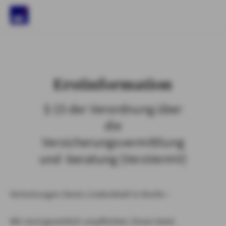
)
Erstinformation
§ 15 der Verordnung über
die
Versicherungsvermittlung
und -beratung (VersVermV)
Vertretungen Denis Lindenblatt in Berlin :
Wir sind gesetzlich verpflichtet, Ihnen beim