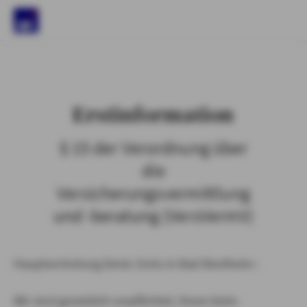
)
Erstinformation
§ 15 der Verordnung über
die
Versicherungsvermittlung
und -beratung (VersVermV)
Hauptvertretung Deniz Zorlu in Bad Bentheim :
Wir sind gesetzlich verpflichtet, Ihnen beim