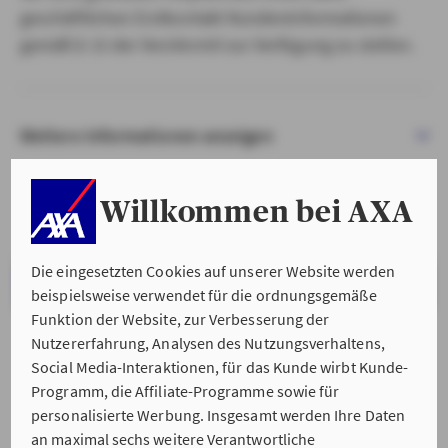
geschäftlichen Erstkontakt Kundeninformationen
gemäß § 15 der VersVermV zur Verfügung zu stellen.
Weitere Informationen anzeigen
Willkommen bei AXA
Die eingesetzten Cookies auf unserer Website werden
VERSTANDEN & WEITER
beispielsweise verwendet für die ordnungsgemäße
Funktion der Website, zur Verbesserung der
Nutzererfahrung, Analysen des Nutzungsverhaltens,
Social Media-Interaktionen, für das Kunde wirbt Kunde-
Programm, die Affiliate-Programme sowie für
personalisierte Werbung. Insgesamt werden Ihre Daten
an maximal sechs weitere Verantwortliche