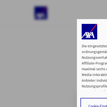
)
Die eingesetzte
ordnungsgemäße
Nutzungsverhal
Affiliate-Prog
§ 15 der 
maximal sechs w
Media-Interakt
Anbieter indiv
Nutzungsprofile
Datenschutzhi
Generalvertretu
Durch den Klick
Cookie-Eins