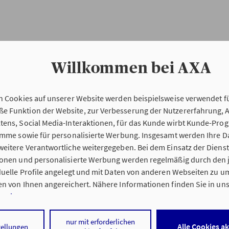
Willkommen bei AXA
n Cookies auf unserer Website werden beispielsweise verwendet fü
Erstinformation
 Funktion der Website, zur Verbesserung der Nutzererfahrung, 
tens, Social Media-Interaktionen, für das Kunde wirbt Kunde-Pro
ramme sowie für personalisierte Werbung. Insgesamt werden Ihre D
Verordnung über die Versicherungsvermitt
eitere Verantwortliche weitergegeben. Bei dem Einsatz der Dienste
beratung (VersVermV)
ionen und personalisierte Werbung werden regelmäßig durch den 
iduelle Profile angelegt und mit Daten von anderen Webseiten zu 
n von Ihnen angereichert. Nähere Informationen finden Sie in un
nweisen
.
ng Bernhard Miereisz in Au am Rhein :
 auf „Alle Cookies akzeptieren" stimmen Sie für alle nicht technisc
nur mit erforderlichen
Alle Cookies a
tellungen