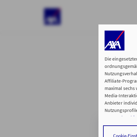
)
Die eingesetzte
ordnungsgemäße
Nutzungsverhal
Affiliate-Prog
§ 15 der 
maximal sechs w
Media-Interakt
Anbieter indiv
Nutzungsprofile
Datenschutzhi
Geschäftsstell
Durch den Klick
Cookie-Eins