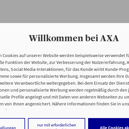
Willkommen bei AXA
n Cookies auf unserer Website werden beispielsweise verwendet fü
Erstinformation
 Funktion der Website, zur Verbesserung der Nutzererfahrung, 
tens, Social Media-Interaktionen, für das Kunde wirbt Kunde-Pro
ramme sowie für personalisierte Werbung. Insgesamt werden Ihre D
Verordnung über die Versicherungsvermitt
eitere Verantwortliche weitergegeben. Bei dem Einsatz der Dienste
beratung (VersVermV)
ionen und personalisierte Werbung werden regelmäßig durch den 
iduelle Profile angelegt und mit Daten von anderen Webseiten zu 
n von Ihnen angereichert. Nähere Informationen finden Sie in un
nweisen
.
e Klaus Paulussen in Mönchengladbach :
 auf „Alle Cookies akzeptieren" stimmen Sie für alle nicht technisc
nur mit erforderlichen
Alle Cookies a
tellungen