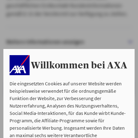
geschäftlichen Erstkontakt Kundeninformationen
gemäß § 15 der VersVermV zur Verfügung zu stellen.
Weitere Informationen anzeigen
Willkommen bei AXA
Die eingesetzten Cookies auf unserer Website werden
VERSTANDEN & WEITER
beispielsweise verwendet für die ordnungsgemäße
Funktion der Website, zur Verbesserung der
Nutzererfahrung, Analysen des Nutzungsverhaltens,
Social Media-Interaktionen, für das Kunde wirbt Kunde-
Programm, die Affiliate-Programme sowie für
personalisierte Werbung. Insgesamt werden Ihre Daten
an maximal sechs weitere Verantwortliche