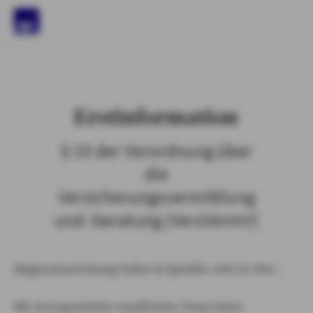
)
Erstinformation
§ 15 der Verordnung über
die
Versicherungsvermittlung
und -beratung (VersVermV)
Regionalvertretung Haller & Spindler oHG in Ulm :
Wir sind gesetzlich verpflichtet, Ihnen beim