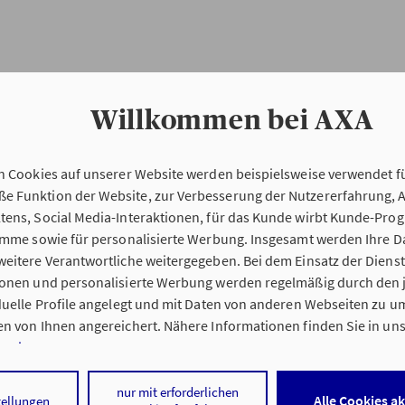
Willkommen bei AXA
n Cookies auf unserer Website werden beispielsweise verwendet fü
Erstinformation
 Funktion der Website, zur Verbesserung der Nutzererfahrung, 
tens, Social Media-Interaktionen, für das Kunde wirbt Kunde-Pro
ramme sowie für personalisierte Werbung. Insgesamt werden Ihre D
Verordnung über die Versicherungsvermitt
eitere Verantwortliche weitergegeben. Bei dem Einsatz der Dienste
beratung (VersVermV)
ionen und personalisierte Werbung werden regelmäßig durch den 
iduelle Profile angelegt und mit Daten von anderen Webseiten zu 
n von Ihnen angereichert. Nähere Informationen finden Sie in un
nweisen
.
ng Olaf Knoff in Ratzeburg :
 auf „Alle Cookies akzeptieren" stimmen Sie für alle nicht technisc
nur mit erforderlichen
Alle Cookies a
tellungen