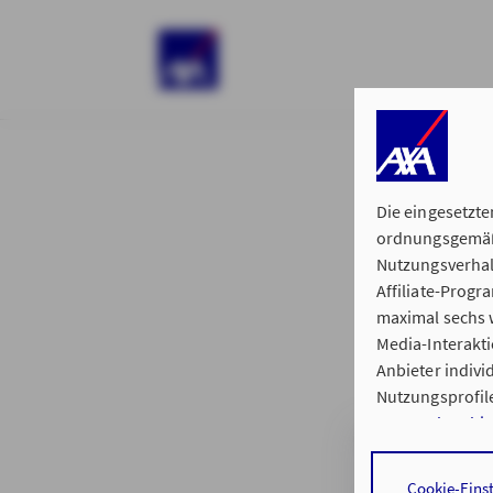
)
Die eingesetzte
ordnungsgemäße
Nutzungsverhal
Affiliate-Prog
§ 15 der 
maximal sechs w
Media-Interakt
Anbieter indiv
Nutzungsprofile
Datenschutzhi
Generalvertretu
Durch den Klick
Cookie-Eins