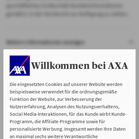
geschäftlichen Erstkontakt Kundeninformationen
gemäß § 15 der VersVermV zur Verfügung zu stellen.
Weitere Informationen anzeigen
Willkommen bei AXA
Die eingesetzten Cookies auf unserer Website werden
VERSTANDEN & WEITER
beispielsweise verwendet für die ordnungsgemäße
Funktion der Website, zur Verbesserung der
Nutzererfahrung, Analysen des Nutzungsverhaltens,
Social Media-Interaktionen, für das Kunde wirbt Kunde-
Programm, die Affiliate-Programme sowie für
personalisierte Werbung. Insgesamt werden Ihre Daten
an maximal sechs weitere Verantwortliche