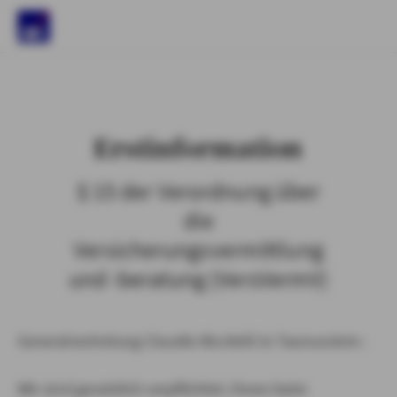
)
Erstinformation
§ 15 der Verordnung über
die
Versicherungsvermittlung
und -beratung (VersVermV)
Generalvertretung Claudio Riccitelli in Taunusstein :
Wir sind gesetzlich verpflichtet, Ihnen beim