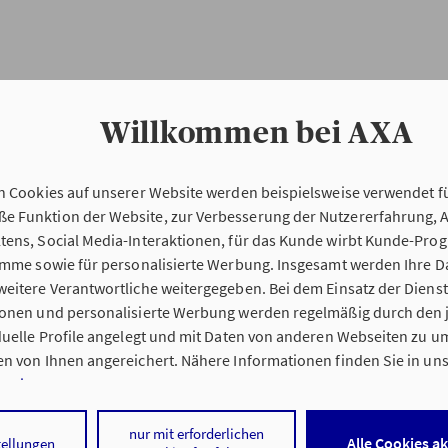
Willkommen bei AXA
n Cookies auf unserer Website werden beispielsweise verwendet fü
Erstinformation
 Funktion der Website, zur Verbesserung der Nutzererfahrung, 
tens, Social Media-Interaktionen, für das Kunde wirbt Kunde-Pro
ramme sowie für personalisierte Werbung. Insgesamt werden Ihre D
Verordnung über die Versicherungsvermitt
eitere Verantwortliche weitergegeben. Bei dem Einsatz der Dienste
beratung (VersVermV)
ionen und personalisierte Werbung werden regelmäßig durch den 
iduelle Profile angelegt und mit Daten von anderen Webseiten zu 
n von Ihnen angereichert. Nähere Informationen finden Sie in un
nweisen
.
 Wesselin Stanev in Berlin :
 auf „Alle Cookies akzeptieren" stimmen Sie für alle nicht technisc
nur mit erforderlichen
Alle Cookies a
tellungen