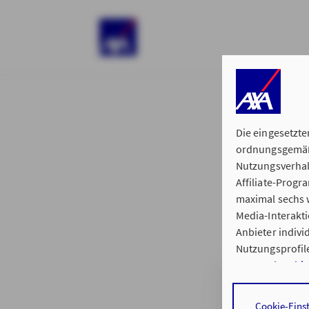
)
Die eingesetzte
ordnungsgemäße
Nutzungsverhal
Affiliate-Prog
§ 15 der 
maximal sechs w
Media-Interakt
Anbieter indiv
Nutzungsprofile
Datenschutzhi
Hauptvertretung
Durch den Klick
Cookie-Eins