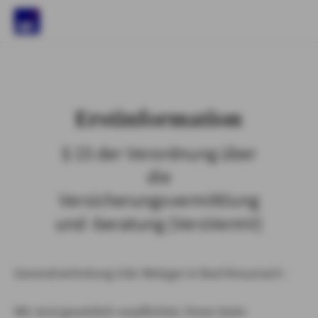
)
Erstinformation
§ 15 der Verordnung über
die
Versicherungsvermittlung
und -beratung (VersVermV)
Generalvertretung Udo Metzger in Bad Kreuznach :
Wir sind gesetzlich verpflichtet, Ihnen beim