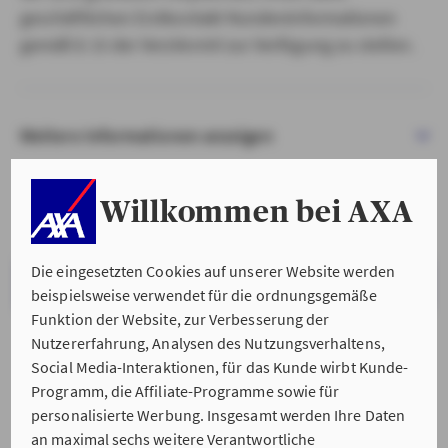
geschäftlichen Erstkontakt Kundeninformationen
gemäß § 15 der VersVermV zur Verfügung zu stellen.
Weitere Informationen anzeigen
Willkommen bei AXA
Die eingesetzten Cookies auf unserer Website werden
VERSTANDEN & WEITER
beispielsweise verwendet für die ordnungsgemäße
Funktion der Website, zur Verbesserung der
Nutzererfahrung, Analysen des Nutzungsverhaltens,
Social Media-Interaktionen, für das Kunde wirbt Kunde-
Programm, die Affiliate-Programme sowie für
personalisierte Werbung. Insgesamt werden Ihre Daten
an maximal sechs weitere Verantwortliche