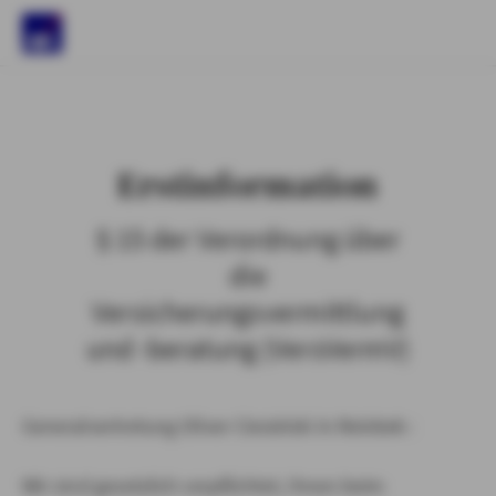
)
Erstinformation
§ 15 der Verordnung über
die
Versicherungsvermittlung
und -beratung (VersVermV)
Generalvertretung Oliver Ciesielski in Reinbek :
Wir sind gesetzlich verpflichtet, Ihnen beim