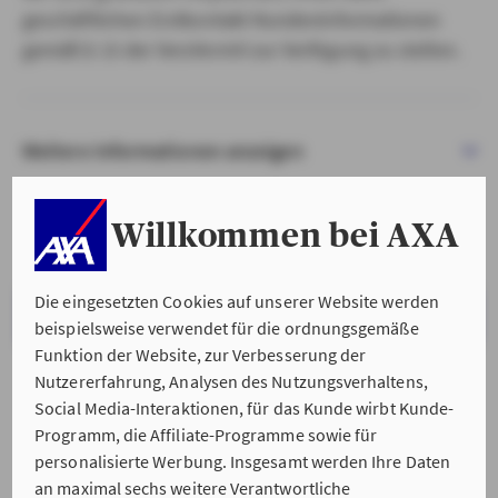
geschäftlichen Erstkontakt Kundeninformationen
gemäß § 15 der VersVermV zur Verfügung zu stellen.
Weitere Informationen anzeigen
Willkommen bei AXA
Die eingesetzten Cookies auf unserer Website werden
VERSTANDEN & WEITER
beispielsweise verwendet für die ordnungsgemäße
Funktion der Website, zur Verbesserung der
Nutzererfahrung, Analysen des Nutzungsverhaltens,
Social Media-Interaktionen, für das Kunde wirbt Kunde-
Programm, die Affiliate-Programme sowie für
personalisierte Werbung. Insgesamt werden Ihre Daten
an maximal sechs weitere Verantwortliche