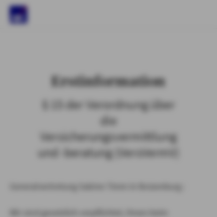
)
Erstinformation
§ 15 der Verordnung über
die
Versicherungsvermittlung
und -beratung (VersVermV)
Generalvertretung Sabine Timm in Boizenburg :
Wir sind gesetzlich verpflichtet, Ihnen beim