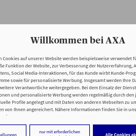
Willkommen bei AXA
n Cookies auf unserer Website werden beispielsweise verwendet fü
Erstinformation
 Funktion der Website, zur Verbesserung der Nutzererfahrung, 
tens, Social Media-Interaktionen, für das Kunde wirbt Kunde-Pro
ramme sowie für personalisierte Werbung. Insgesamt werden Ihre D
Verordnung über die Versicherungsvermitt
eitere Verantwortliche weitergegeben. Bei dem Einsatz der Dienste
beratung (VersVermV)
ionen und personalisierte Werbung werden regelmäßig durch den 
iduelle Profile angelegt und mit Daten von anderen Webseiten zu 
n von Ihnen angereichert. Nähere Informationen finden Sie in un
nweisen
.
ung Hoppe & Waskewitz oHG in Rostock :
 auf „Alle Cookies akzeptieren" stimmen Sie für alle nicht technisc
nur mit erforderlichen
Alle Cookies a
tellungen