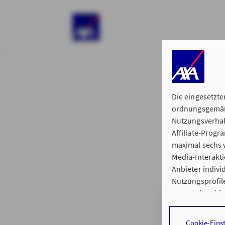
)
Die eingesetzte
ordnungsgemäße
Nutzungsverhal
Affiliate-Prog
§ 15 der 
maximal sechs w
Media-Interakt
Anbieter indiv
Nutzungsprofile
Datenschutzhi
Generalvertret
Durch den Klick
Cookie-Eins