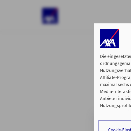
)
Die eingesetzte
ordnungsgemäße
Nutzungsverhal
Affiliate-Prog
§ 15 der 
maximal sechs w
Media-Interakt
Anbieter indiv
Nutzungsprofile
Datenschutzhi
Geschäftsstelle
Durch den Klick
Cookie-Eins