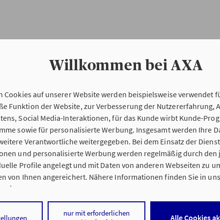
Willkommen bei AXA
n Cookies auf unserer Website werden beispielsweise verwendet fü
Erstinformation
 Funktion der Website, zur Verbesserung der Nutzererfahrung, 
tens, Social Media-Interaktionen, für das Kunde wirbt Kunde-Pro
ramme sowie für personalisierte Werbung. Insgesamt werden Ihre D
Verordnung über die Versicherungsvermitt
eitere Verantwortliche weitergegeben. Bei dem Einsatz der Dienste
beratung (VersVermV)
ionen und personalisierte Werbung werden regelmäßig durch den 
iduelle Profile angelegt und mit Daten von anderen Webseiten zu 
n von Ihnen angereichert. Nähere Informationen finden Sie in un
nweisen
.
 Augustin KG in Offenburg/Elgersweier :
 auf „Alle Cookies akzeptieren" stimmen Sie für alle nicht technisc
nur mit erforderlichen
Alle Cookies a
tellungen