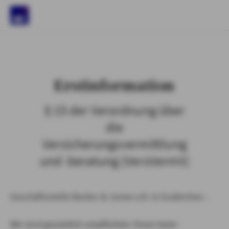
)
Erstinformation
§ 15 der Verordnung über
die
Versicherungsvermittlung
und -beratung (VersVermV)
Geschäftsstelle Becker & Jonen e.K. in Euskirchen :
Wir sind gesetzlich verpflichtet, Ihnen beim