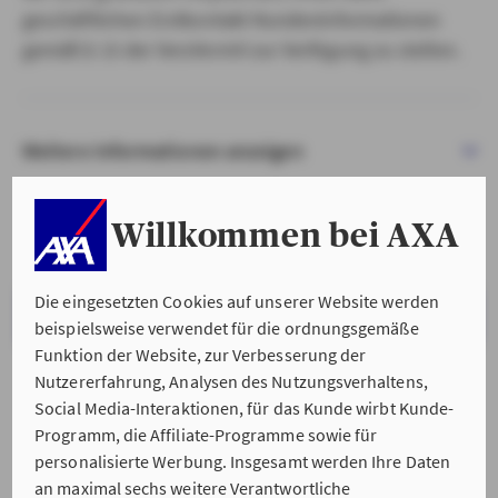
geschäftlichen Erstkontakt Kundeninformationen
gemäß § 15 der VersVermV zur Verfügung zu stellen.
Weitere Informationen anzeigen
Willkommen bei AXA
Die eingesetzten Cookies auf unserer Website werden
VERSTANDEN & WEITER
beispielsweise verwendet für die ordnungsgemäße
Funktion der Website, zur Verbesserung der
Nutzererfahrung, Analysen des Nutzungsverhaltens,
Social Media-Interaktionen, für das Kunde wirbt Kunde-
Programm, die Affiliate-Programme sowie für
personalisierte Werbung. Insgesamt werden Ihre Daten
an maximal sechs weitere Verantwortliche