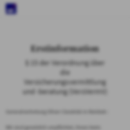
)
Erstinformation
§ 15 der Verordnung über
die
Versicherungsvermittlung
und -beratung (VersVermV)
Generalvertretung Oliver Ciesielski in Reinbek :
Wir sind gesetzlich verpflichtet, Ihnen beim