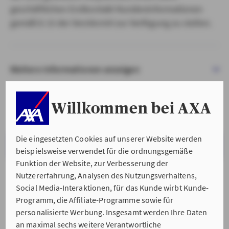
geschäftlichen Erstkontakt Kundeninformationen
gemäß § 15 der VersVermV zur Verfügung zu stellen.
Weitere Informationen anzeigen
Willkommen bei AXA
Die eingesetzten Cookies auf unserer Website werden
VERSTANDEN & WEITER
beispielsweise verwendet für die ordnungsgemäße
Funktion der Website, zur Verbesserung der
Nutzererfahrung, Analysen des Nutzungsverhaltens,
Social Media-Interaktionen, für das Kunde wirbt Kunde-
Programm, die Affiliate-Programme sowie für
personalisierte Werbung. Insgesamt werden Ihre Daten
an maximal sechs weitere Verantwortliche