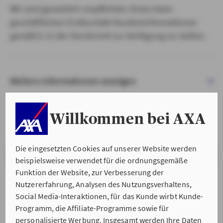
Wir sind gesetzlich verpflichtet, Ihnen beim
geschäftlichen Erstkontakt Kundeninformationen
gemäß § 15 der VersVermV zur Verfügung zu stellen.
Weitere Informationen anzeigen
Willkommen bei AXA
Die eingesetzten Cookies auf unserer Website werden
VERSTANDEN & WEITER
beispielsweise verwendet für die ordnungsgemäße
Funktion der Website, zur Verbesserung der
Nutzererfahrung, Analysen des Nutzungsverhaltens,
Social Media-Interaktionen, für das Kunde wirbt Kunde-
Programm, die Affiliate-Programme sowie für
personalisierte Werbung. Insgesamt werden Ihre Daten