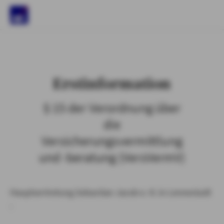
)
Erstinformation
§ 15 der Verordnung über
die
Versicherungsvermittlung
und -beratung (VersVermV)
Hauptvertretung Sebastian Jacob e. K. in Lennestadt
: