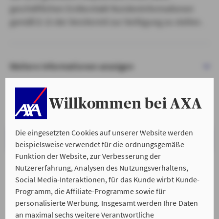
geschäftlichen Erstkontakt Kundeninformationen
gemäß § 15 der VersVermV zur Verfügung zu stellen.
Weitere Informationen anzeigen
Willkommen bei AXA
Die eingesetzten Cookies auf unserer Website werden
VERSTANDEN & WEITER
beispielsweise verwendet für die ordnungsgemäße
Funktion der Website, zur Verbesserung der
Nutzererfahrung, Analysen des Nutzungsverhaltens,
Social Media-Interaktionen, für das Kunde wirbt Kunde-
Programm, die Affiliate-Programme sowie für
personalisierte Werbung. Insgesamt werden Ihre Daten
an maximal sechs weitere Verantwortliche