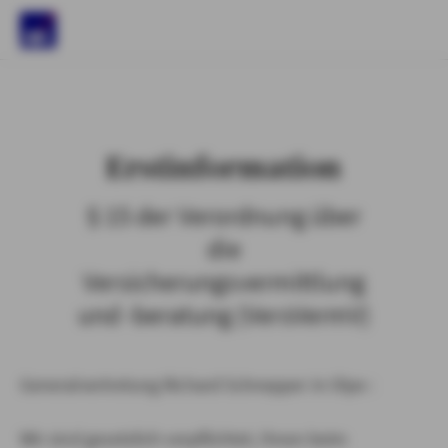
)
Erstinformation
§ 15 der Verordnung über
die
Versicherungsvermittlung
und -beratung (VersVermV)
Generalvertretung Richard Schnepper in Olpe :
Wir sind gesetzlich verpflichtet, Ihnen beim