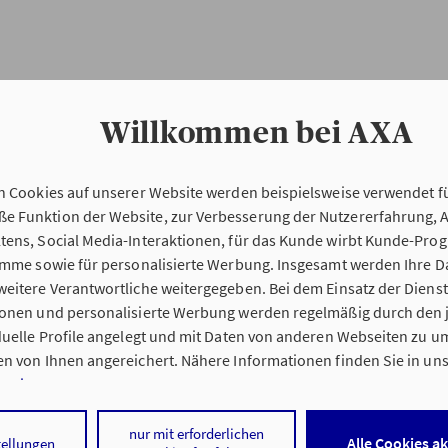
Willkommen bei AXA
n Cookies auf unserer Website werden beispielsweise verwendet fü
Erstinformation
 Funktion der Website, zur Verbesserung der Nutzererfahrung, 
tens, Social Media-Interaktionen, für das Kunde wirbt Kunde-Pro
ramme sowie für personalisierte Werbung. Insgesamt werden Ihre D
Verordnung über die Versicherungsvermitt
eitere Verantwortliche weitergegeben. Bei dem Einsatz der Dienste
beratung (VersVermV)
ionen und personalisierte Werbung werden regelmäßig durch den 
iduelle Profile angelegt und mit Daten von anderen Webseiten zu 
n von Ihnen angereichert. Nähere Informationen finden Sie in un
nweisen
.
ng Oliver Dorn in Weinheim :
 auf „Alle Cookies akzeptieren" stimmen Sie für alle nicht technisc
nur mit erforderlichen
Alle Cookies a
tellungen