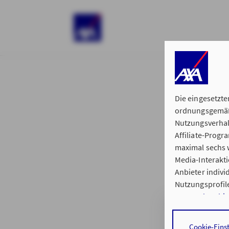
)
Die eingesetzte
ordnungsgemäße
Nutzungsverhal
Affiliate-Prog
§ 15 der 
maximal sechs w
Media-Interakt
Anbieter indiv
Nutzungsprofile
Datenschutzhi
Generalvertretu
Durch den Klick
Cookie-Eins