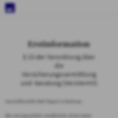
)
Erstinformation
§ 15 der Verordnung über
die
Versicherungsvermittlung
und -beratung (VersVermV)
Geschäftsstelle Ralf Pajsert in Bottrop :
Wir sind gesetzlich verpflichtet, Ihnen beim