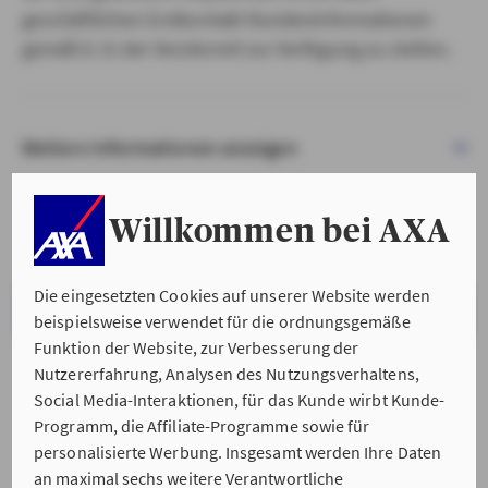
geschäftlichen Erstkontakt Kundeninformationen
gemäß § 15 der VersVermV zur Verfügung zu stellen.
Weitere Informationen anzeigen
Willkommen bei AXA
Die eingesetzten Cookies auf unserer Website werden
VERSTANDEN & WEITER
beispielsweise verwendet für die ordnungsgemäße
Funktion der Website, zur Verbesserung der
Nutzererfahrung, Analysen des Nutzungsverhaltens,
Social Media-Interaktionen, für das Kunde wirbt Kunde-
Programm, die Affiliate-Programme sowie für
personalisierte Werbung. Insgesamt werden Ihre Daten
an maximal sechs weitere Verantwortliche