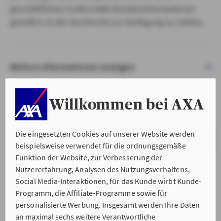
geschäftlichen Erstkontakt Kundeninformationen
gemäß § 15 der VersVermV zur Verfügung zu stellen.
Weitere Informationen anzeigen
Willkommen bei AXA
Die eingesetzten Cookies auf unserer Website werden
VERSTANDEN & WEITER
beispielsweise verwendet für die ordnungsgemäße
Funktion der Website, zur Verbesserung der
Nutzererfahrung, Analysen des Nutzungsverhaltens,
Social Media-Interaktionen, für das Kunde wirbt Kunde-
Programm, die Affiliate-Programme sowie für
personalisierte Werbung. Insgesamt werden Ihre Daten
an maximal sechs weitere Verantwortliche