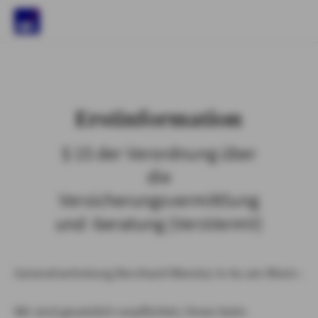
)
Erstinformation
§ 15 der Verordnung über
die
Versicherungsvermittlung
und -beratung (VersVermV)
Generalvertretung Bernhard Miereisz in Au am Rhein :
Wir sind gesetzlich verpflichtet, Ihnen beim