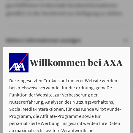
geschäftlichen Erstkontakt Kundeninformationen
gemäß § 15 der VersVermV zur Verfügung zu stellen.
Weitere Informationen anzeigen
Willkommen bei AXA
Die eingesetzten Cookies auf unserer Website werden
VERSTANDEN & WEITER
beispielsweise verwendet für die ordnungsgemäße
Funktion der Website, zur Verbesserung der
Nutzererfahrung, Analysen des Nutzungsverhaltens,
Social Media-Interaktionen, für das Kunde wirbt Kunde-
Programm, die Affiliate-Programme sowie für
personalisierte Werbung. Insgesamt werden Ihre Daten
an maximal sechs weitere Verantwortliche