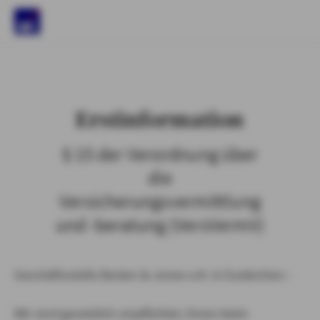
)
Erstinformation
§ 15 der Verordnung über
die
Versicherungsvermittlung
und -beratung (VersVermV)
Geschäftsstelle Becker & Jonen e.K. in Euskirchen :
Wir sind gesetzlich verpflichtet, Ihnen beim