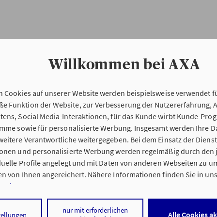
Willkommen bei AXA
n Cookies auf unserer Website werden beispielsweise verwendet fü
Erstinformation
 Funktion der Website, zur Verbesserung der Nutzererfahrung, 
tens, Social Media-Interaktionen, für das Kunde wirbt Kunde-Pro
ramme sowie für personalisierte Werbung. Insgesamt werden Ihre D
Verordnung über die Versicherungsvermitt
eitere Verantwortliche weitergegeben. Bei dem Einsatz der Dienste
beratung (VersVermV)
ionen und personalisierte Werbung werden regelmäßig durch den 
iduelle Profile angelegt und mit Daten von anderen Webseiten zu 
n von Ihnen angereichert. Nähere Informationen finden Sie in un
nweisen
.
ng Olaf Knoff in Ratzeburg :
 auf „Alle Cookies akzeptieren" stimmen Sie für alle nicht technisc
nur mit erforderlichen
Alle Cookies a
tellungen