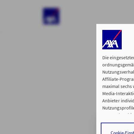
)
Die eingesetzte
ordnungsgemäße
Nutzungsverhal
Affiliate-Prog
§ 15 der 
maximal sechs w
Media-Interakt
Anbieter indiv
Nutzungsprofile
Datenschutzhi
Generalvertretu
Durch den Klick
Cookie-Eins