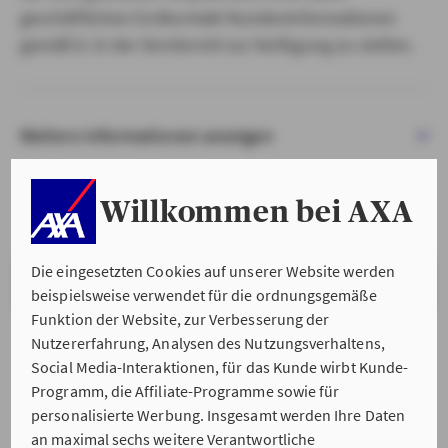
geschäftlichen Erstkontakt Kundeninformationen
gemäß § 15 der VersVermV zur Verfügung zu stellen.
Weitere Informationen anzeigen
Willkommen bei AXA
Die eingesetzten Cookies auf unserer Website werden
VERSTANDEN & WEITER
beispielsweise verwendet für die ordnungsgemäße
Funktion der Website, zur Verbesserung der
Nutzererfahrung, Analysen des Nutzungsverhaltens,
Social Media-Interaktionen, für das Kunde wirbt Kunde-
Programm, die Affiliate-Programme sowie für
personalisierte Werbung. Insgesamt werden Ihre Daten
an maximal sechs weitere Verantwortliche