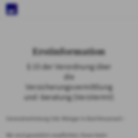
)
Erstinformation
§ 15 der Verordnung über
die
Versicherungsvermittlung
und -beratung (VersVermV)
Generalvertretung Udo Metzger in Bad Kreuznach :
Wir sind gesetzlich verpflichtet, Ihnen beim