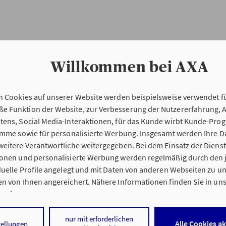
Willkommen bei AXA
n Cookies auf unserer Website werden beispielsweise verwendet fü
Erstinformation
 Funktion der Website, zur Verbesserung der Nutzererfahrung, 
tens, Social Media-Interaktionen, für das Kunde wirbt Kunde-Pro
ramme sowie für personalisierte Werbung. Insgesamt werden Ihre D
Verordnung über die Versicherungsvermitt
eitere Verantwortliche weitergegeben. Bei dem Einsatz der Dienste
beratung (VersVermV)
ionen und personalisierte Werbung werden regelmäßig durch den 
iduelle Profile angelegt und mit Daten von anderen Webseiten zu 
n von Ihnen angereichert. Nähere Informationen finden Sie in un
nweisen
.
ung Bürogemeinschaft Ralph Weber & Sascha Hilmer in Lün
 auf „Alle Cookies akzeptieren" stimmen Sie für alle nicht technisc
nur mit erforderlichen
Alle Cookies a
tellungen