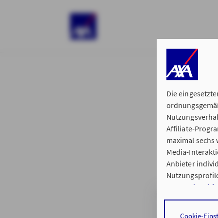
)
Die eingesetzte
ordnungsgemäße
Nutzungsverhal
Affiliate-Prog
§ 15 der 
maximal sechs w
Media-Interakt
Anbieter indiv
Nutzungsprofile
Datenschutzhi
Generalvertret
Durch den Klick
Cookie-Eins