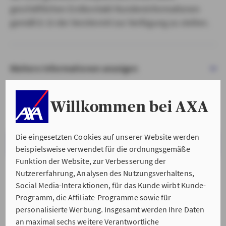
geschäftlichen Erstkontakt Kundeninformationen
gemäß § 15 der VersVermV zur Verfügung zu stellen.
Weitere Informationen anzeigen
Willkommen bei AXA
Die eingesetzten Cookies auf unserer Website werden
VERSTANDEN & WEITER
beispielsweise verwendet für die ordnungsgemäße
Funktion der Website, zur Verbesserung der
Nutzererfahrung, Analysen des Nutzungsverhaltens,
Social Media-Interaktionen, für das Kunde wirbt Kunde-
Programm, die Affiliate-Programme sowie für
personalisierte Werbung. Insgesamt werden Ihre Daten
an maximal sechs weitere Verantwortliche