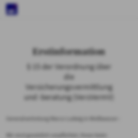
)
Erstinformation
§ 15 der Verordnung über
die
Versicherungsvermittlung
und -beratung (VersVermV)
Generalvertretung Marco Ludwig in Weißwasser :
Wir sind gesetzlich verpflichtet, Ihnen beim