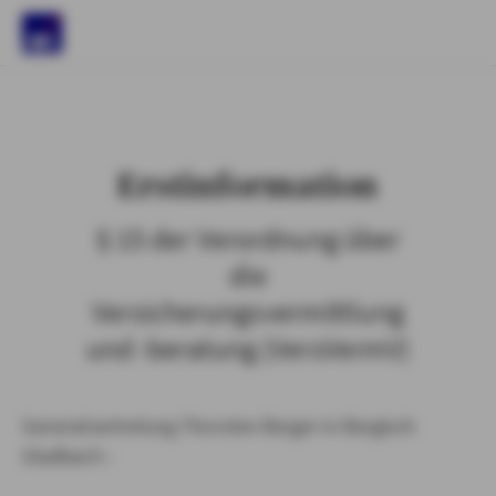
)
Erstinformation
§ 15 der Verordnung über
die
Versicherungsvermittlung
und -beratung (VersVermV)
Generalvertretung Thorsten Berger in Bergisch
Gladbach :