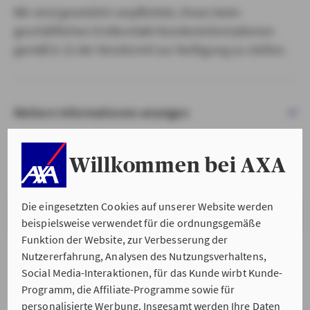
Wir sind gesetzlich verpflichtet, Ihnen beim
geschäftlichen Erstkontakt Kundeninformationen
gemäß § 15 der VersVermV zur Verfügung zu stellen.
Weitere Informationen anzeigen
Willkommen bei AXA
Die eingesetzten Cookies auf unserer Website werden
VERSTANDEN & WEITER
beispielsweise verwendet für die ordnungsgemäße
Funktion der Website, zur Verbesserung der
Nutzererfahrung, Analysen des Nutzungsverhaltens,
Social Media-Interaktionen, für das Kunde wirbt Kunde-
Programm, die Affiliate-Programme sowie für
personalisierte Werbung. Insgesamt werden Ihre Daten