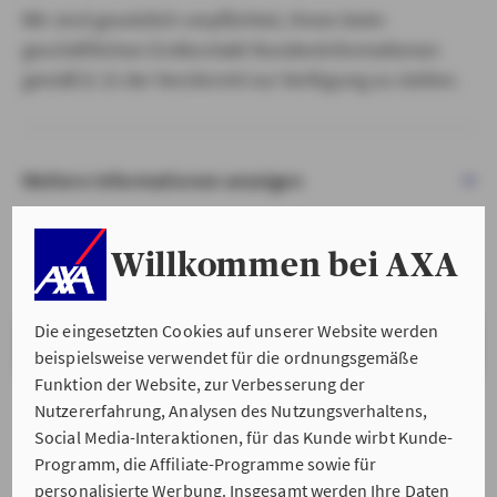
Wir sind gesetzlich verpflichtet, Ihnen beim
geschäftlichen Erstkontakt Kundeninformationen
gemäß § 15 der VersVermV zur Verfügung zu stellen.
Weitere Informationen anzeigen
Willkommen bei AXA
Die eingesetzten Cookies auf unserer Website werden
VERSTANDEN & WEITER
beispielsweise verwendet für die ordnungsgemäße
Funktion der Website, zur Verbesserung der
Nutzererfahrung, Analysen des Nutzungsverhaltens,
Social Media-Interaktionen, für das Kunde wirbt Kunde-
Programm, die Affiliate-Programme sowie für
personalisierte Werbung. Insgesamt werden Ihre Daten