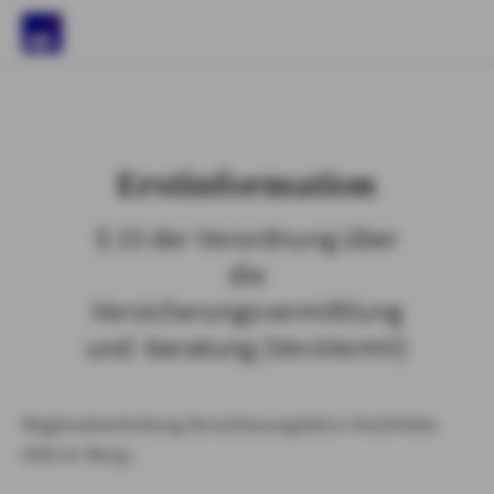
)
Erstinformation
§ 15 der Verordnung über
die
Versicherungsvermittlung
und -beratung (VersVermV)
Regionalvertretung Versicherungsbüro Hochrhein
OHG in Murg :