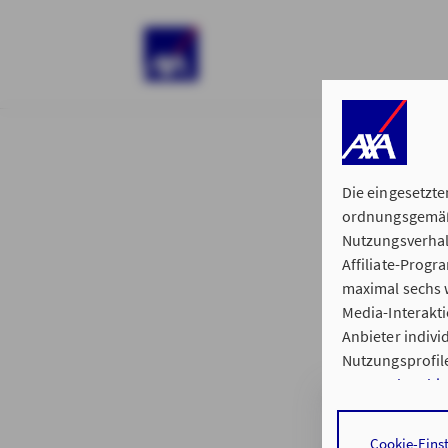
)
Die eingesetzte
ordnungsgemäße
Nutzungsverhal
Affiliate-Prog
§ 15 der 
maximal sechs w
Media-Interakt
Anbieter indiv
Nutzungsprofile
Datenschutzhi
Generalvertretu
Durch den Klick
Cookie-Eins