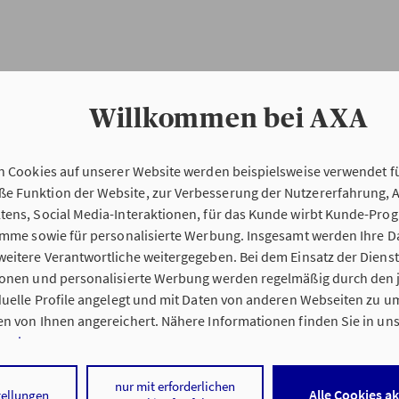
Willkommen bei AXA
n Cookies auf unserer Website werden beispielsweise verwendet fü
Erstinformation
 Funktion der Website, zur Verbesserung der Nutzererfahrung, 
tens, Social Media-Interaktionen, für das Kunde wirbt Kunde-Pro
ramme sowie für personalisierte Werbung. Insgesamt werden Ihre D
Verordnung über die Versicherungsvermitt
eitere Verantwortliche weitergegeben. Bei dem Einsatz der Dienste
beratung (VersVermV)
ionen und personalisierte Werbung werden regelmäßig durch den 
iduelle Profile angelegt und mit Daten von anderen Webseiten zu 
n von Ihnen angereichert. Nähere Informationen finden Sie in un
nweisen
.
ng Oliver Dorn in Weinheim :
 auf „Alle Cookies akzeptieren" stimmen Sie für alle nicht technisc
nur mit erforderlichen
Alle Cookies a
tellungen