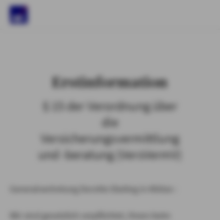
)
Erstinformation
§ 15 der Verordnung über
die
Versicherungsvermittlung
und -beratung (VersVermV)
Generalvertretung Dorette Ebeling in Klötze :
Wir sind gesetzlich verpflichtet, Ihnen beim