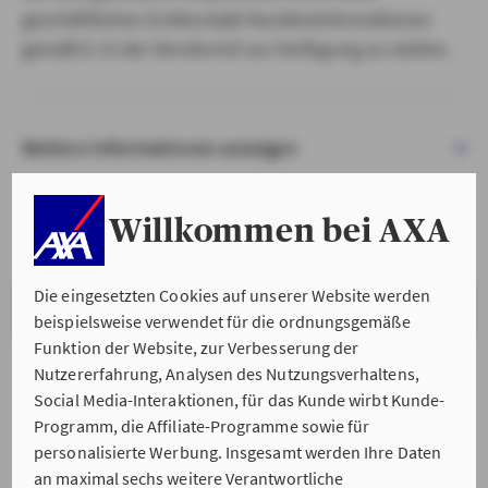
geschäftlichen Erstkontakt Kundeninformationen
gemäß § 15 der VersVermV zur Verfügung zu stellen.
Weitere Informationen anzeigen
Willkommen bei AXA
Die eingesetzten Cookies auf unserer Website werden
VERSTANDEN & WEITER
beispielsweise verwendet für die ordnungsgemäße
Funktion der Website, zur Verbesserung der
Nutzererfahrung, Analysen des Nutzungsverhaltens,
Social Media-Interaktionen, für das Kunde wirbt Kunde-
Programm, die Affiliate-Programme sowie für
personalisierte Werbung. Insgesamt werden Ihre Daten
an maximal sechs weitere Verantwortliche