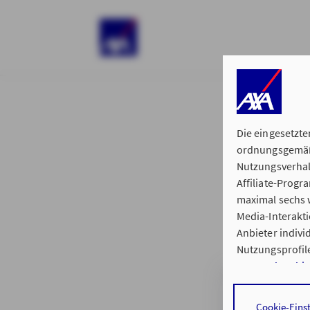
)
Die eingesetzte
ordnungsgemäße
Nutzungsverhal
Affiliate-Prog
§ 15 der 
maximal sechs w
Media-Interakt
Anbieter indiv
Nutzungsprofile
Datenschutzhi
Hauptvertretun
Durch den Klick
Cookie-Eins