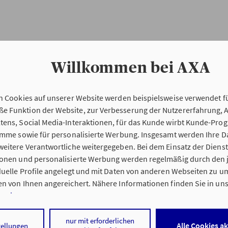
Willkommen bei AXA
n Cookies auf unserer Website werden beispielsweise verwendet fü
Erstinformation
 Funktion der Website, zur Verbesserung der Nutzererfahrung, 
tens, Social Media-Interaktionen, für das Kunde wirbt Kunde-Pro
ramme sowie für personalisierte Werbung. Insgesamt werden Ihre D
Verordnung über die Versicherungsvermitt
eitere Verantwortliche weitergegeben. Bei dem Einsatz der Dienste
beratung (VersVermV)
ionen und personalisierte Werbung werden regelmäßig durch den 
iduelle Profile angelegt und mit Daten von anderen Webseiten zu 
n von Ihnen angereichert. Nähere Informationen finden Sie in un
nweisen
.
g Barbara Taubmann in Baldham :
 auf „Alle Cookies akzeptieren" stimmen Sie für alle nicht technisc
nur mit erforderlichen
Alle Cookies a
tellungen