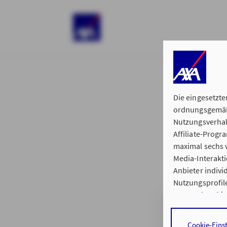
)
Die eingesetzte
ordnungsgemäße
Nutzungsverhal
Affiliate-Prog
§ 15 der 
maximal sechs w
Media-Interakt
Anbieter indiv
Nutzungsprofile
Datenschutzhi
Regionalvertre
Durch den Klick
Cookie-Eins