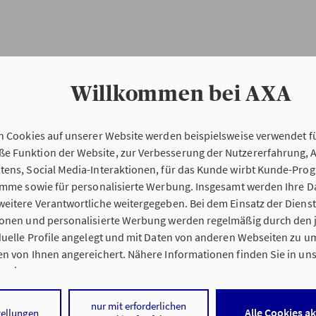
Willkommen bei AXA
n Cookies auf unserer Website werden beispielsweise verwendet fü
Erstinformation
 Funktion der Website, zur Verbesserung der Nutzererfahrung, 
tens, Social Media-Interaktionen, für das Kunde wirbt Kunde-Pro
ramme sowie für personalisierte Werbung. Insgesamt werden Ihre D
Verordnung über die Versicherungsvermitt
eitere Verantwortliche weitergegeben. Bei dem Einsatz der Dienste
beratung (VersVermV)
ionen und personalisierte Werbung werden regelmäßig durch den 
iduelle Profile angelegt und mit Daten von anderen Webseiten zu 
n von Ihnen angereichert. Nähere Informationen finden Sie in un
nweisen
.
tung Andreas Jahn in Nußloch :
 auf „Alle Cookies akzeptieren" stimmen Sie für alle nicht technisc
nur mit erforderlichen
Alle Cookies a
tellungen