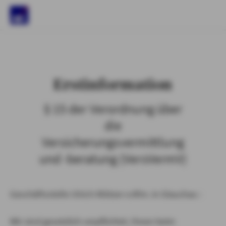
)
Erstinformation
§ 15 der Verordnung über
die
Versicherungsvermittlung
und -beratung (VersVermV)
Geschäftsstelle Ulrich Klötzer e.Kfm. in Glauchau :
Wir sind gesetzlich verpflichtet, Ihnen beim