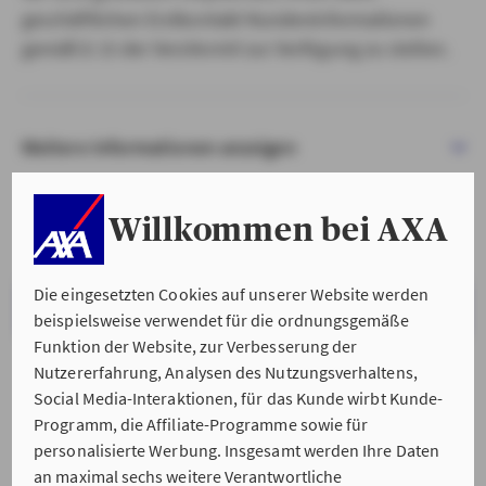
geschäftlichen Erstkontakt Kundeninformationen
gemäß § 15 der VersVermV zur Verfügung zu stellen.
Weitere Informationen anzeigen
Willkommen bei AXA
Die eingesetzten Cookies auf unserer Website werden
VERSTANDEN & WEITER
beispielsweise verwendet für die ordnungsgemäße
Funktion der Website, zur Verbesserung der
Nutzererfahrung, Analysen des Nutzungsverhaltens,
Social Media-Interaktionen, für das Kunde wirbt Kunde-
Programm, die Affiliate-Programme sowie für
personalisierte Werbung. Insgesamt werden Ihre Daten
an maximal sechs weitere Verantwortliche