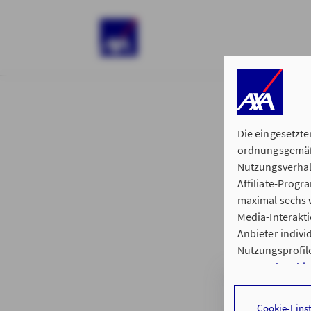
)
Die eingesetzte
ordnungsgemäße
Nutzungsverhal
Affiliate-Prog
§ 15 der 
maximal sechs w
Media-Interakt
Anbieter indiv
Nutzungsprofile
Datenschutzhi
Hauptvertretung
Durch den Klick
Cookie-Eins