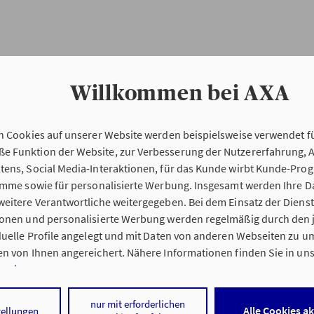
Willkommen bei AXA
n Cookies auf unserer Website werden beispielsweise verwendet fü
Erstinformation
 Funktion der Website, zur Verbesserung der Nutzererfahrung, 
tens, Social Media-Interaktionen, für das Kunde wirbt Kunde-Pro
ramme sowie für personalisierte Werbung. Insgesamt werden Ihre D
Verordnung über die Versicherungsvermitt
eitere Verantwortliche weitergegeben. Bei dem Einsatz der Dienste
beratung (VersVermV)
ionen und personalisierte Werbung werden regelmäßig durch den 
iduelle Profile angelegt und mit Daten von anderen Webseiten zu 
n von Ihnen angereichert. Nähere Informationen finden Sie in un
nweisen
.
 Michaela Kösien in Oranienburg :
 auf „Alle Cookies akzeptieren" stimmen Sie für alle nicht technisc
nur mit erforderlichen
Alle Cookies a
tellungen