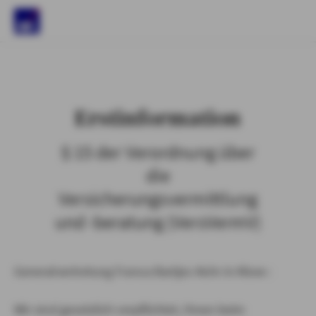
)
Erstinformation
§ 15 der Verordnung über
die
Versicherungsvermittlung
und -beratung (VersVermV)
Generalvertretung Franca Bartjes-Kehr in Kleve :
Wir sind gesetzlich verpflichtet, Ihnen beim