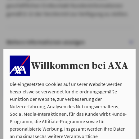
geschäftlichen Erstkontakt Kundeninformationen
gemäß § 15 der VersVermV zur Verfügung zu stellen.
Weitere Informationen anzeigen
Willkommen bei AXA
Die eingesetzten Cookies auf unserer Website werden
VERSTANDEN & WEITER
beispielsweise verwendet für die ordnungsgemäße
Funktion der Website, zur Verbesserung der
Nutzererfahrung, Analysen des Nutzungsverhaltens,
Social Media-Interaktionen, für das Kunde wirbt Kunde-
Programm, die Affiliate-Programme sowie für
personalisierte Werbung. Insgesamt werden Ihre Daten
an maximal sechs weitere Verantwortliche