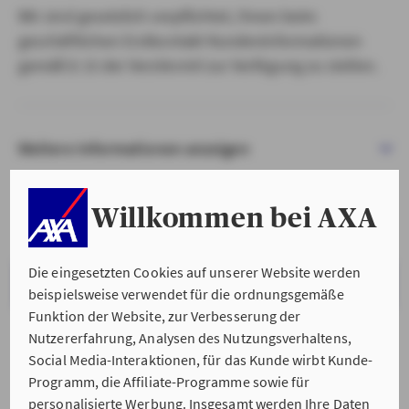
Wir sind gesetzlich verpflichtet, Ihnen beim
geschäftlichen Erstkontakt Kundeninformationen
gemäß § 15 der VersVermV zur Verfügung zu stellen.
Weitere Informationen anzeigen
Willkommen bei AXA
Die eingesetzten Cookies auf unserer Website werden
VERSTANDEN & WEITER
beispielsweise verwendet für die ordnungsgemäße
Funktion der Website, zur Verbesserung der
Nutzererfahrung, Analysen des Nutzungsverhaltens,
Social Media-Interaktionen, für das Kunde wirbt Kunde-
Programm, die Affiliate-Programme sowie für
personalisierte Werbung. Insgesamt werden Ihre Daten