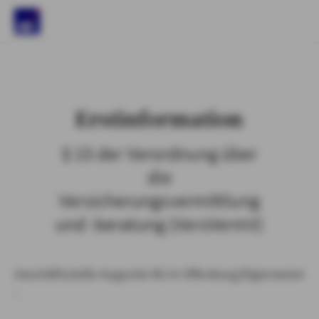
)
Erstinformation
§ 15 der Verordnung über
die
Versicherungsvermittlung
und -beratung (VersVermV)
Geschäftsstelle Augustin KG in Offenburg/Elgersweier
: