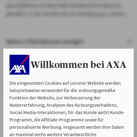
geschäftlichen Erstkontakt Kundeninformationen
gemäß § 15 der VersVermV zur Verfügung zu stellen.
Weitere Informationen anzeigen
Willkommen bei AXA
Die eingesetzten Cookies auf unserer Website werden
VERSTANDEN & WEITER
beispielsweise verwendet für die ordnungsgemäße
Funktion der Website, zur Verbesserung der
Nutzererfahrung, Analysen des Nutzungsverhaltens,
Social Media-Interaktionen, für das Kunde wirbt Kunde-
Programm, die Affiliate-Programme sowie für
personalisierte Werbung. Insgesamt werden Ihre Daten
an maximal sechs weitere Verantwortliche