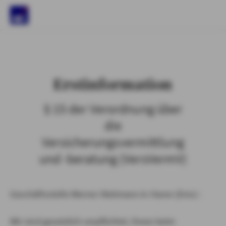
)
Erstinformation
§ 15 der Verordnung über
die
Versicherungsvermittlung
und -beratung (VersVermV)
Geschäftsstelle Werner Nietmann in Haren (Ems) :
Wir sind gesetzlich verpflichtet, Ihnen beim