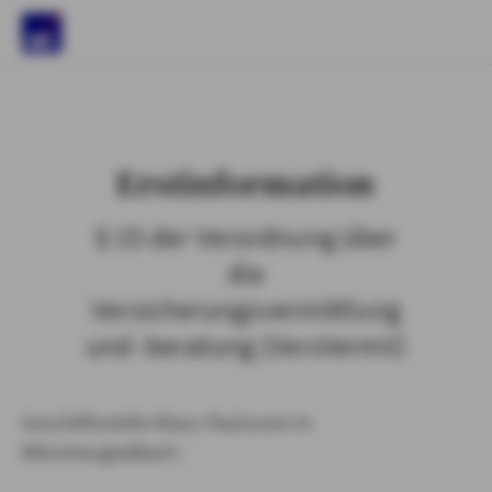
)
Erstinformation
§ 15 der Verordnung über
die
Versicherungsvermittlung
und -beratung (VersVermV)
Geschäftsstelle Klaus Paulussen in
Mönchengladbach :