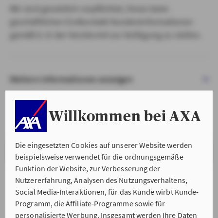
Wir sind gesetzlich verpflichtet, Ihnen beim
geschäftlichen Erstkontakt Kundeninformationen
gemäß § 15 der VersVermV zur Verfügung zu stellen.
Weitere Informationen anzeigen
Willkommen bei AXA
Die eingesetzten Cookies auf unserer Website werden
VERSTANDEN & WEITER
beispielsweise verwendet für die ordnungsgemäße
Funktion der Website, zur Verbesserung der
Nutzererfahrung, Analysen des Nutzungsverhaltens,
Social Media-Interaktionen, für das Kunde wirbt Kunde-
Programm, die Affiliate-Programme sowie für
personalisierte Werbung. Insgesamt werden Ihre Daten