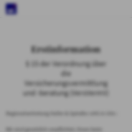
)
Erstinformation
§ 15 der Verordnung über
die
Versicherungsvermittlung
und -beratung (VersVermV)
Regionalvertretung Haller & Spindler oHG in Ulm :
Wir sind gesetzlich verpflichtet, Ihnen beim