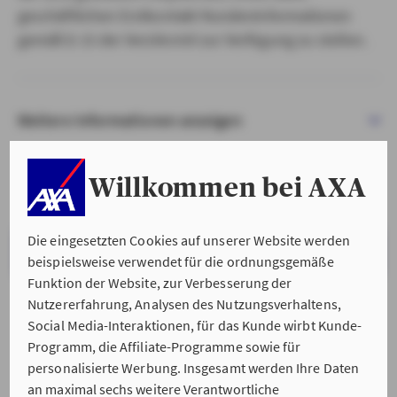
geschäftlichen Erstkontakt Kundeninformationen
gemäß § 15 der VersVermV zur Verfügung zu stellen.
Weitere Informationen anzeigen
Willkommen bei AXA
Die eingesetzten Cookies auf unserer Website werden
VERSTANDEN & WEITER
beispielsweise verwendet für die ordnungsgemäße
Funktion der Website, zur Verbesserung der
Nutzererfahrung, Analysen des Nutzungsverhaltens,
Social Media-Interaktionen, für das Kunde wirbt Kunde-
Programm, die Affiliate-Programme sowie für
personalisierte Werbung. Insgesamt werden Ihre Daten
an maximal sechs weitere Verantwortliche