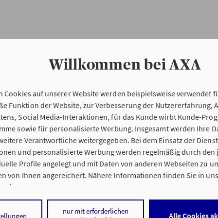
Willkommen bei AXA
n Cookies auf unserer Website werden beispielsweise verwendet fü
Erstinformation
 Funktion der Website, zur Verbesserung der Nutzererfahrung, 
tens, Social Media-Interaktionen, für das Kunde wirbt Kunde-Pro
ramme sowie für personalisierte Werbung. Insgesamt werden Ihre D
Verordnung über die Versicherungsvermitt
eitere Verantwortliche weitergegeben. Bei dem Einsatz der Dienste
beratung (VersVermV)
ionen und personalisierte Werbung werden regelmäßig durch den 
iduelle Profile angelegt und mit Daten von anderen Webseiten zu 
n von Ihnen angereichert. Nähere Informationen finden Sie in un
nweisen
.
ng Olaf Knoff in Ratzeburg :
 auf „Alle Cookies akzeptieren" stimmen Sie für alle nicht technisc
nur mit erforderlichen
Alle Cookies a
tellungen