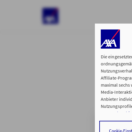
)
Die eingesetzte
ordnungsgemäße
Nutzungsverhal
Affiliate-Prog
§ 15 der 
maximal sechs w
Media-Interakt
Anbieter indiv
Nutzungsprofile
Datenschutzhi
Generalvertretu
Durch den Klick
Cookie-Eins