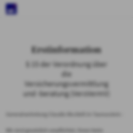
)
Erstinformation
§ 15 der Verordnung über
die
Versicherungsvermittlung
und -beratung (VersVermV)
Generalvertretung Claudio Riccitelli in Taunusstein :
Wir sind gesetzlich verpflichtet, Ihnen beim