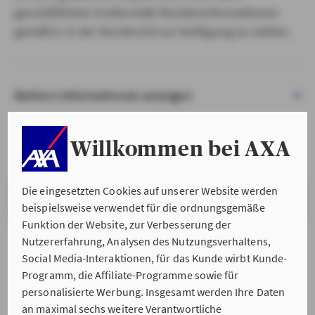
geschäftlichen Erstkontakt Kundeninformationen
gemäß § 15 der VersVermV zur Verfügung zu stellen.
Weitere Informationen anzeigen
Willkommen bei AXA
Die eingesetzten Cookies auf unserer Website werden
VERSTANDEN & WEITER
beispielsweise verwendet für die ordnungsgemäße
Funktion der Website, zur Verbesserung der
Nutzererfahrung, Analysen des Nutzungsverhaltens,
Social Media-Interaktionen, für das Kunde wirbt Kunde-
Programm, die Affiliate-Programme sowie für
personalisierte Werbung. Insgesamt werden Ihre Daten
an maximal sechs weitere Verantwortliche