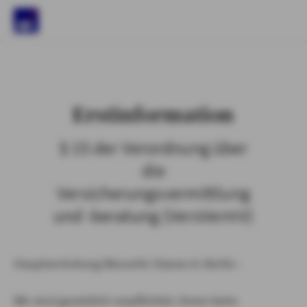
)
Erstinformation
§ 15 der Verordnung über
die
Versicherungsvermittlung
und -beratung (VersVermV)
Hauptvertretung Wesselin Stanev in Berlin :
Wir sind gesetzlich verpflichtet, Ihnen beim