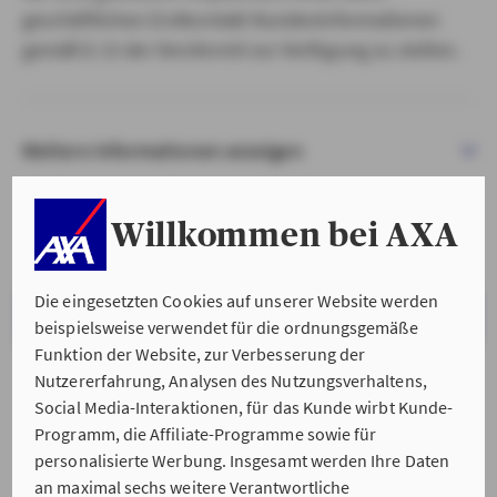
geschäftlichen Erstkontakt Kundeninformationen
gemäß § 15 der VersVermV zur Verfügung zu stellen.
Weitere Informationen anzeigen
Willkommen bei AXA
Die eingesetzten Cookies auf unserer Website werden
VERSTANDEN & WEITER
beispielsweise verwendet für die ordnungsgemäße
Funktion der Website, zur Verbesserung der
Nutzererfahrung, Analysen des Nutzungsverhaltens,
Social Media-Interaktionen, für das Kunde wirbt Kunde-
Programm, die Affiliate-Programme sowie für
personalisierte Werbung. Insgesamt werden Ihre Daten
an maximal sechs weitere Verantwortliche