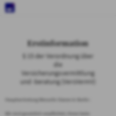
)
Erstinformation
§ 15 der Verordnung über
die
Versicherungsvermittlung
und -beratung (VersVermV)
Hauptvertretung Wesselin Stanev in Berlin :
Wir sind gesetzlich verpflichtet, Ihnen beim