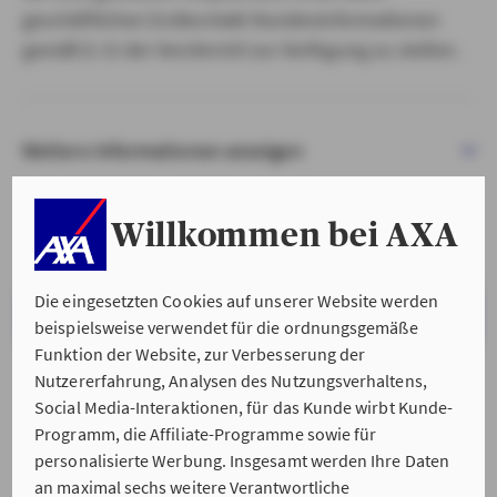
geschäftlichen Erstkontakt Kundeninformationen
gemäß § 15 der VersVermV zur Verfügung zu stellen.
Weitere Informationen anzeigen
Willkommen bei AXA
Die eingesetzten Cookies auf unserer Website werden
VERSTANDEN & WEITER
beispielsweise verwendet für die ordnungsgemäße
Funktion der Website, zur Verbesserung der
Nutzererfahrung, Analysen des Nutzungsverhaltens,
Social Media-Interaktionen, für das Kunde wirbt Kunde-
Programm, die Affiliate-Programme sowie für
personalisierte Werbung. Insgesamt werden Ihre Daten
an maximal sechs weitere Verantwortliche