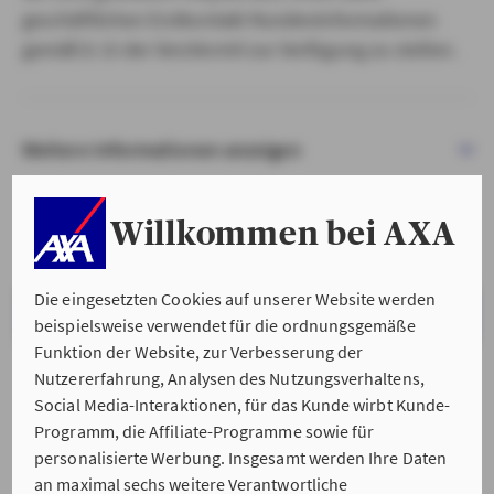
geschäftlichen Erstkontakt Kundeninformationen
gemäß § 15 der VersVermV zur Verfügung zu stellen.
Weitere Informationen anzeigen
Willkommen bei AXA
Die eingesetzten Cookies auf unserer Website werden
VERSTANDEN & WEITER
beispielsweise verwendet für die ordnungsgemäße
Funktion der Website, zur Verbesserung der
Nutzererfahrung, Analysen des Nutzungsverhaltens,
Social Media-Interaktionen, für das Kunde wirbt Kunde-
Programm, die Affiliate-Programme sowie für
personalisierte Werbung. Insgesamt werden Ihre Daten
an maximal sechs weitere Verantwortliche