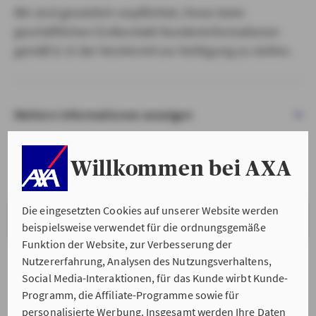
Wir sind gesetzlich verpflichtet, Ihnen beim
geschäftlichen Erstkontakt Kundeninformationen
gemäß § 15 der VersVermV zur Verfügung zu stellen.
Weitere Informationen anzeigen
Willkommen bei AXA
Die eingesetzten Cookies auf unserer Website werden
VERSTANDEN & WEITER
beispielsweise verwendet für die ordnungsgemäße
Funktion der Website, zur Verbesserung der
Nutzererfahrung, Analysen des Nutzungsverhaltens,
Social Media-Interaktionen, für das Kunde wirbt Kunde-
Programm, die Affiliate-Programme sowie für
personalisierte Werbung. Insgesamt werden Ihre Daten