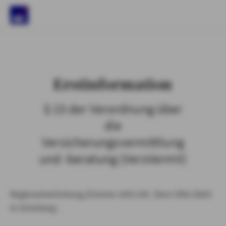
)
Erstinformation
§ 15 der Verordnung über
die
Versicherungsvermittlung
und -beratung (VersVermV)
Regionalvertretung Zimmer oHG Inh. Dern Otto Dietl
in Grünberg :