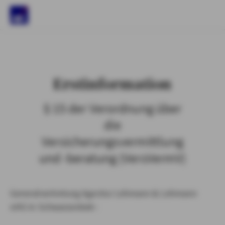
)
Erstinformation
§ 15 der Verordnung über
die
Versicherungsvermittlung
und -beratung (VersVermV)
Generalvertretung Agentur Lehmann & Lehmann
oHG in Schwarzenbek :