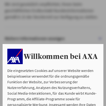
Wir sind gesetzlich verpflichtet, Ihnen beim
geschäftlichen Erstkontakt Kundeninformationen
gemäß § 15 der VersVermV zur Verfügung zu stellen.
Weitere Informationen anzeigen
Willkommen bei AXA
Die eingesetzten Cookies auf unserer Website werden
VERSTANDEN & WEITER
beispielsweise verwendet für die ordnungsgemäße
Funktion der Website, zur Verbesserung der
Nutzererfahrung, Analysen des Nutzungsverhaltens,
Social Media-Interaktionen, für das Kunde wirbt Kunde-
Programm, die Affiliate-Programme sowie für
personalisierte Werbung. Insgesamt werden Ihre Daten